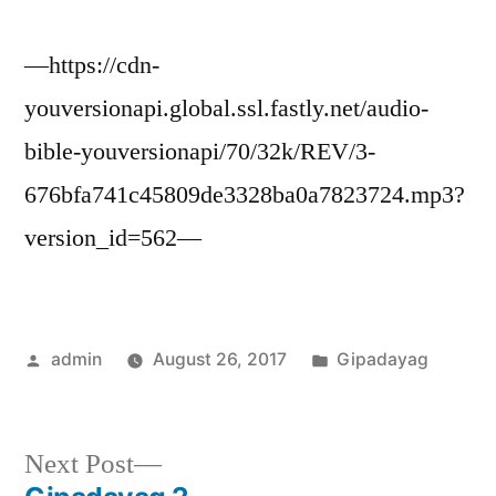
—https://cdn-
youversionapi.global.ssl.fastly.net/audio-
bible-youversionapi/70/32k/REV/3-
676bfa741c45809de3328ba0a7823724.mp3?
version_id=562—
Posted
Posted
admin
August 26, 2017
Gipadayag
by
in
Next
Next Post