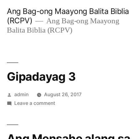
Skip
Ang Bag-ong Maayong Balita Biblia
to
(RCPV)
Ang Bag-ong Maayong
content
Balita Biblia (RCPV)
Gipadayag 3
Posted
admin
August 26, 2017
by
on
Leave a comment
Gipadayag
3
Ang Mensahe alang sa