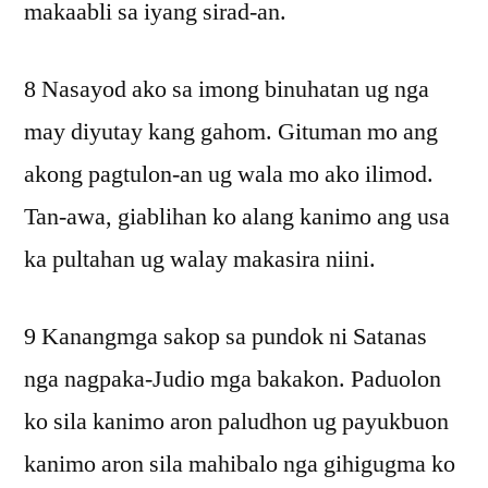
makaabli sa iyang sirad-an.
8 Nasayod ako sa imong binuhatan ug nga
may diyutay kang gahom. Gituman mo ang
akong pagtulon-an ug wala mo ako ilimod.
Tan-awa, giablihan ko alang kanimo ang usa
ka pultahan ug walay makasira niini.
9 Kanangmga sakop sa pundok ni Satanas
nga nagpaka-Judio mga bakakon. Paduolon
ko sila kanimo aron paludhon ug payukbuon
kanimo aron sila mahibalo nga gihigugma ko