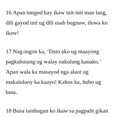
16 Apan tungod kay ikaw init-init man lang,
dili gayod init ug dili usab bugnaw, iluwa ko
ikaw!
17 Nag-ingon ka, ‘Dato ako ug maayong
pagkabutang ug walay nakulang kanako.’
Apan wala ka masayod nga alaot ug
makaluluoy ka kaayo! Kabos ka, hubo ug
buta.
18 Busa tambagan ko ikaw sa pagpalit gikan