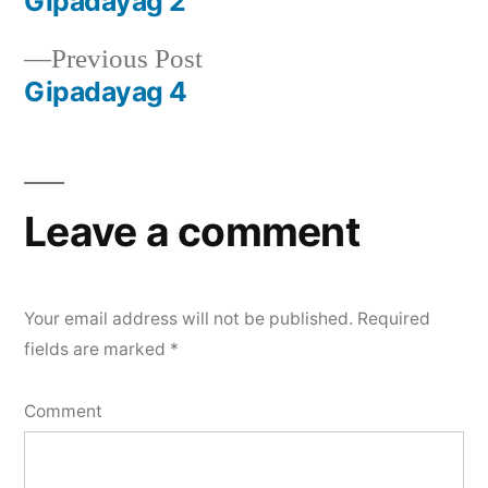
post:
Gipadayag 2
Post
Previous
Previous Post
navigation
post:
Gipadayag 4
Leave a comment
Your email address will not be published.
Required
fields are marked
*
Comment