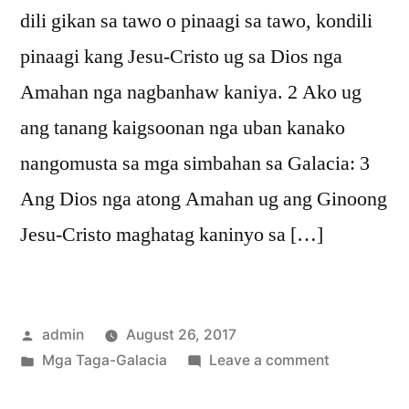
dili gikan sa tawo o pinaagi sa tawo, kondili
pinaagi kang Jesu-Cristo ug sa Dios nga
Amahan nga nagbanhaw kaniya. 2 Ako ug
ang tanang kaigsoonan nga uban kanako
nangomusta sa mga simbahan sa Galacia: 3
Ang Dios nga atong Amahan ug ang Ginoong
Jesu-Cristo maghatag kaninyo sa […]
Posted
admin
August 26, 2017
by
Posted
on
Mga Taga-Galacia
Leave a comment
in
Mga