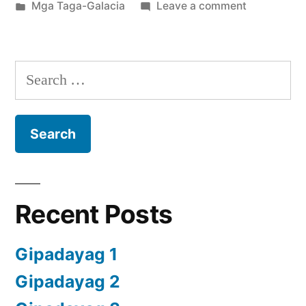
by
Posted
on
Mga Taga-Galacia
Leave a comment
in
Mga
Taga-
Galacia
Search
6
for:
Recent Posts
Gipadayag 1
Gipadayag 2