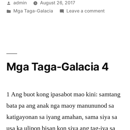
Posted
admin
August 26, 2017
by
Posted
on
Mga Taga-Galacia
Leave a comment
in
Mga
Taga-
Galacia
3
Mga Taga-Galacia 4
1 Ang buot kong ipasabot mao kini: samtang
bata pa ang anak nga maoy manununod sa
katigayonan sa iyang amahan, sama siya sa
usa ka ulipon bisan kon siya ang tag-iya sa