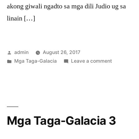
akong giwali ngadto sa mga dili Judio ug sa
linain […]
Posted
admin
August 26, 2017
by
Posted
on
Mga Taga-Galacia
Leave a comment
in
Mga
Taga-
Galacia
2
Mga Taga-Galacia 3