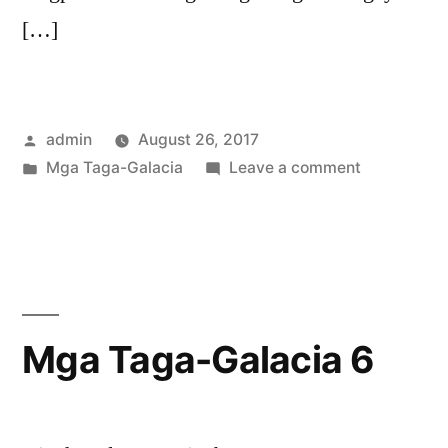
[…]
Posted
admin
August 26, 2017
by
Posted
on
Mga Taga-Galacia
Leave a comment
in
Mga
Taga-
Galacia
5
Mga Taga-Galacia 6