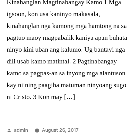
Kinahanglan Magtinabangay Kamo 1 Mga
igsoon, kon usa kaninyo makasala,
kinahanglan nga kamong mga hamtong na sa
pagtuo maoy magpabalik kaniya apan buhata
ninyo kini uban ang kalumo. Ug bantayi nga
dili usab kamo matintal. 2 Pagtinabangay
kamo sa pagpas-an sa inyong mga alantuson
kay niining paagiha matuman ninyoang sugo
ni Cristo. 3 Kon may […]
Posted
admin
August 26, 2017