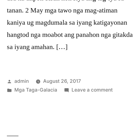
tanan. 2 May mga tawo nga mag-atiman
kaniya ug magdumala sa iyang katigayonan
hangtod nga moabot ang panahon nga gitakda
sa iyang amahan. […]
Posted
admin
August 26, 2017
by
Posted
on
Mga Taga-Galacia
Leave a comment
in
Mga
Taga-
Galacia
4