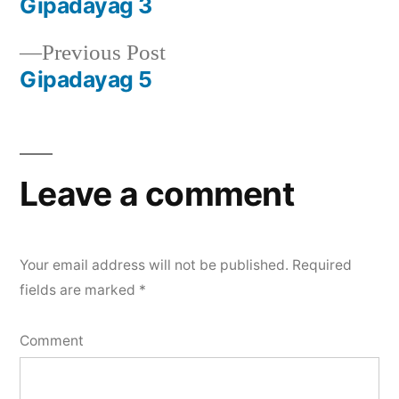
post:
Gipadayag 3
Post
Previous
Previous Post
navigation
post:
Gipadayag 5
Leave a comment
Your email address will not be published.
Required
fields are marked
*
Comment