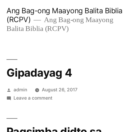
Skip
Ang Bag-ong Maayong Balita Biblia
to
(RCPV)
Ang Bag-ong Maayong
content
Balita Biblia (RCPV)
Gipadayag 4
Posted
admin
August 26, 2017
by
on
Leave a comment
Gipadayag
4
Pagsimba didto sa