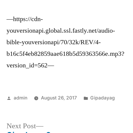
—https://cdn-
youversionapi.global.ssl.fastly.net/audio-
bible-youversionapi/70/32k/REV/4-
b16c5f4eb82859aae618b5d59363566e.mp3?
version_id=562—
Posted
Posted
admin
August 26, 2017
Gipadayag
by
in
Next
Next Post