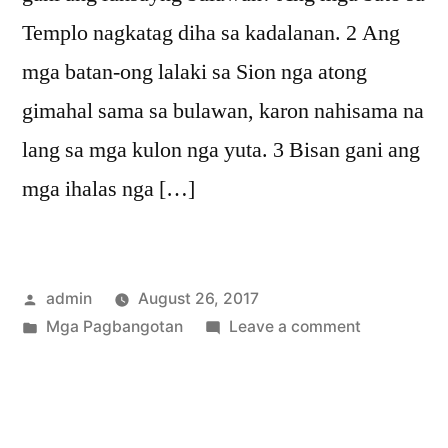
Templo nagkatag diha sa kadalanan. 2 Ang
mga batan-ong lalaki sa Sion nga atong
gimahal sama sa bulawan, karon nahisama na
lang sa mga kulon nga yuta. 3 Bisan gani ang
mga ihalas nga […]
Posted
admin
August 26, 2017
by
Posted
on
Mga Pagbangotan
Leave a comment
in
Mga
Pagbangot
4