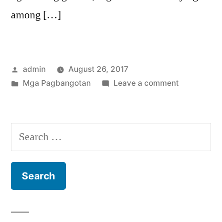
among […]
Posted
admin
August 26, 2017
by
Posted
on
Mga Pagbangotan
Leave a comment
in
Mga
Pagbangot
5
Search
for: