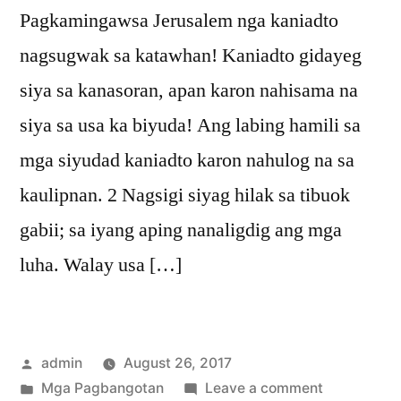
Pagkamingawsa Jerusalem nga kaniadto
nagsugwak sa katawhan! Kaniadto gidayeg
siya sa kanasoran, apan karon nahisama na
siya sa usa ka biyuda! Ang labing hamili sa
mga siyudad kaniadto karon nahulog na sa
kaulipnan. 2 Nagsigi siyag hilak sa tibuok
gabii; sa iyang aping nanaligdig ang mga
luha. Walay usa […]
Posted
admin
August 26, 2017
by
Posted
on
Mga Pagbangotan
Leave a comment