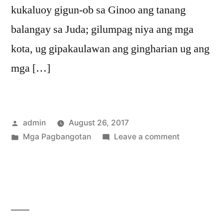
kukaluoy gigun-ob sa Ginoo ang tanang
balangay sa Juda; gilumpag niya ang mga
kota, ug gipakaulawan ang gingharian ug ang
mga […]
Posted
admin
August 26, 2017
by
Posted
on
Mga Pagbangotan
Leave a comment
in
Mga
Pagbangot
2