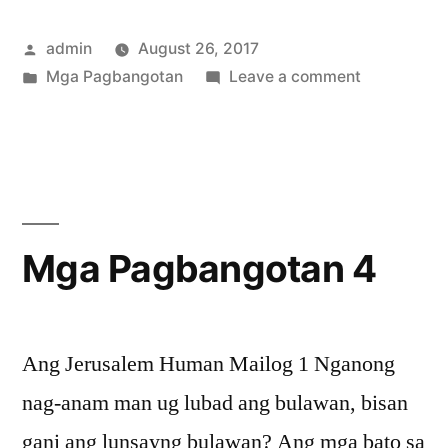
Posted
admin
August 26, 2017
by
Posted
on
Mga Pagbangotan
Leave a comment
in
Mga
Pagbangot
3
Mga Pagbangotan 4
Ang Jerusalem Human Mailog 1 Nganong
nag-anam man ug lubad ang bulawan, bisan
gani ang lunsayng bulawan? Ang mga bato sa