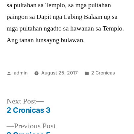
sa pultahan sa Templo, sa mga pultahan
paingon sa Dapit nga Labing Balaan ug sa
mga pultahan ngadto sa hawanan sa Templo.
Ang tanan lunsayng bulawan.
Posted
Posted
admin
August 25, 2017
2 Cronicas
by
in
Next
Next Post
post:
2 Cronicas 3
Post
Previous
Previous Post
navigation