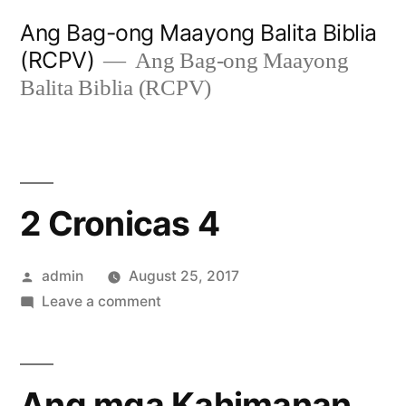
Skip
Ang Bag-ong Maayong Balita Biblia
to
(RCPV)
Ang Bag-ong Maayong
content
Balita Biblia (RCPV)
2 Cronicas 4
Posted
admin
August 25, 2017
by
on
Leave a comment
2
Cronicas
4
Ang mga Kahimanan