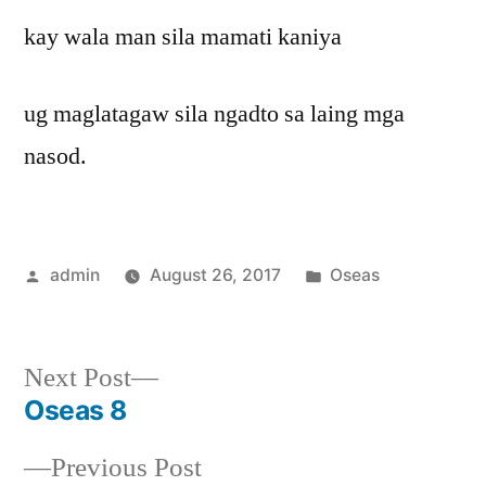
kay wala man sila mamati kaniya
ug maglatagaw sila ngadto sa laing mga
nasod.
Posted
Posted
admin
August 26, 2017
Oseas
by
in
Next
Next Post
post:
Oseas 8
Post
Previous
Previous Post
navigation