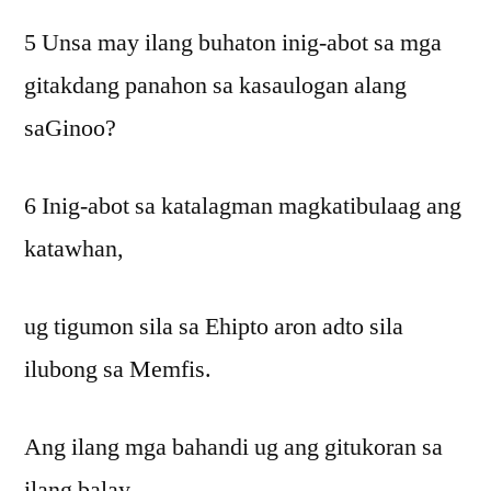
5 Unsa may ilang buhaton inig-abot sa mga
gitakdang panahon sa kasaulogan alang
saGinoo?
6 Inig-abot sa katalagman magkatibulaag ang
katawhan,
ug tigumon sila sa Ehipto aron adto sila
ilubong sa Memfis.
Ang ilang mga bahandi ug ang gitukoran sa
ilang balay