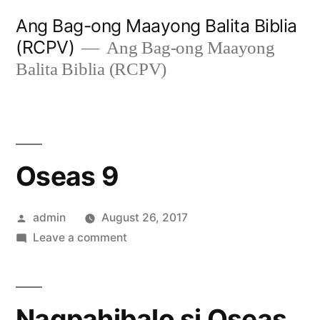
Skip
Ang Bag-ong Maayong Balita Biblia
to
(RCPV)
Ang Bag-ong Maayong
content
Balita Biblia (RCPV)
Oseas 9
Posted
admin
August 26, 2017
by
on
Leave a comment
Oseas
9
Nagpahibalo si Oseas