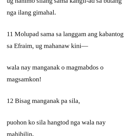
ug nahimo silang sama kangil-ad sa butang
nga ilang gimahal.
11 Molupad sama sa langgam ang kabantog
sa Efraim, ug mahanaw kini—
wala nay manganak o magmabdos o
magsamkon!
12 Bisag manganak pa sila,
puohon ko sila hangtod nga wala nay
mahibilin.