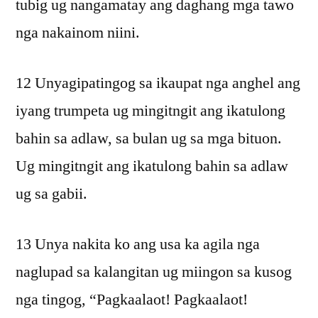
tubig ug nangamatay ang daghang mga tawo
nga nakainom niini.
12 Unyagipatingog sa ikaupat nga anghel ang
iyang trumpeta ug mingitngit ang ikatulong
bahin sa adlaw, sa bulan ug sa mga bituon.
Ug mingitngit ang ikatulong bahin sa adlaw
ug sa gabii.
13 Unya nakita ko ang usa ka agila nga
naglupad sa kalangitan ug miingon sa kusog
nga tingog, “Pagkaalaot! Pagkaalaot!