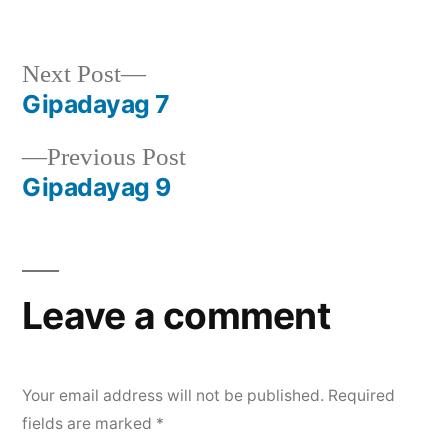
by
in
Next
Next Post
post:
Gipadayag 7
Post
Previous
Previous Post
navigation
post:
Gipadayag 9
Leave a comment
Your email address will not be published.
Required
fields are marked
*