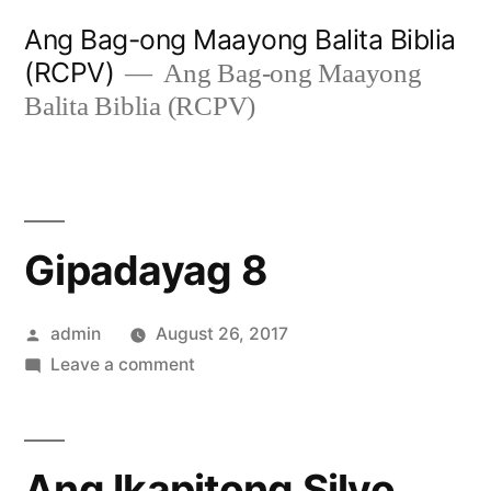
Skip
Ang Bag-ong Maayong Balita Biblia
to
(RCPV)
Ang Bag-ong Maayong
content
Balita Biblia (RCPV)
Gipadayag 8
Posted
admin
August 26, 2017
by
on
Leave a comment
Gipadayag
8
Ang Ikapitong Silyo