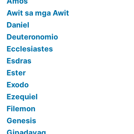
Amos
Awit sa mga Awit
Daniel
Deuteronomio
Ecclesiastes
Esdras
Ester
Exodo
Ezequiel
Filemon
Genesis
Gipadayag