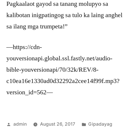
Pagkaalaot gayod sa tanang molupyo sa
kalibotan inigpatingog sa tulo ka laing anghel
sa ilang mga trumpeta!”
—https://cdn-
youversionapi.global.ssl.fastly.net/audio-
bible-youversionapi/70/32k/REV/8-
c10ea16e1330ad0d32292a2cee14f99f.mp3?
version_id=562—
Posted
Posted
admin
August 26, 2017
Gipadayag