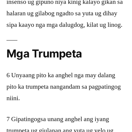
insenso ug gipuno niya kinig kalayo gikan sa
halaran ug gilabog ngadto sa yuta ug dihay
sipa kaayo nga mga dalugdog, kilat ug linog.
Mga Trumpeta
6 Unyaang pito ka anghel nga may dalang
pito ka trumpeta nangandam sa pagpatingog
niini.
7 Gipatingogsa unang anghel ang iyang
trumpeta ug giulanan ang yuta ug yelo ug