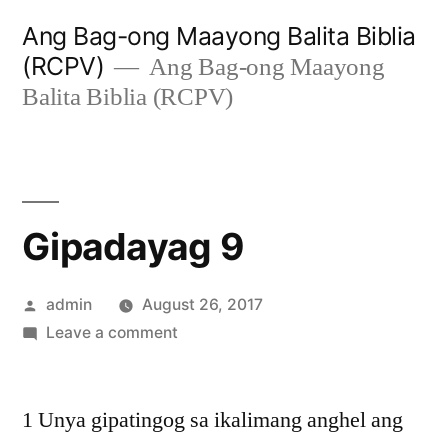
Skip
Ang Bag-ong Maayong Balita Biblia
to
(RCPV)
Ang Bag-ong Maayong
content
Balita Biblia (RCPV)
Gipadayag 9
Posted
admin
August 26, 2017
by
on
Leave a comment
Gipadayag
9
1 Unya gipatingog sa ikalimang anghel ang