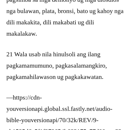
nga bulawan, plata, bronsi, bato ug kahoy nga
dili makakita, dili makabati ug dili
makalakaw.
21 Wala usab nila hinulsoli ang ilang
pagkamamumuno, pagkasalamangkiro,
pagkamahilawason ug pagkakawatan.
—https://cdn-
youversionapi.global.ssl.fastly.net/audio-
bible-youversionapi/70/32k/REV/9-