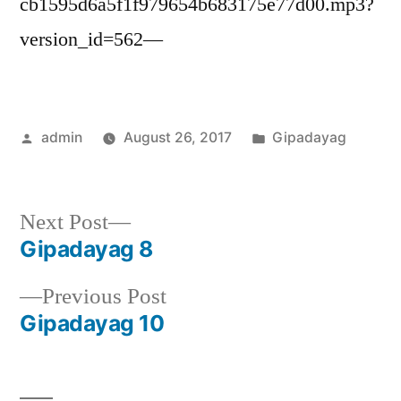
cb1595d6a5f1f979654b683175e77d00.mp3?
version_id=562—
Posted
Posted
admin
August 26, 2017
Gipadayag
by
in
Next
Next Post
post:
Gipadayag 8
Post
Previous
Previous Post
navigation
post:
Gipadayag 10