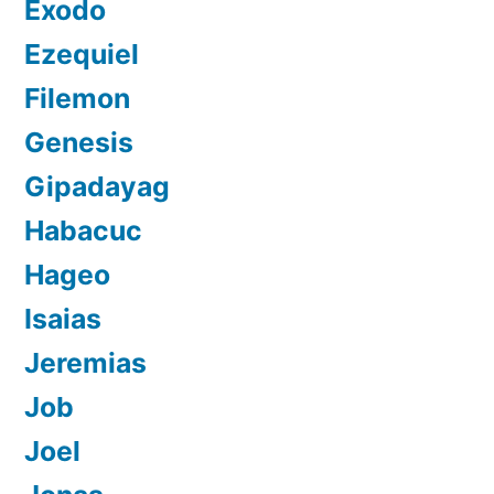
Exodo
Ezequiel
Filemon
Genesis
Gipadayag
Habacuc
Hageo
Isaias
Jeremias
Job
Joel